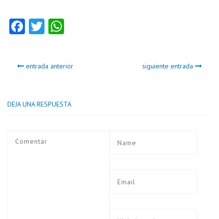
Fa
T
W
ce
w
ha
b
itt
ts
entrada anterior
siguiente entrada
o
er
A
o
p
k
p
DEJA UNA RESPUESTA