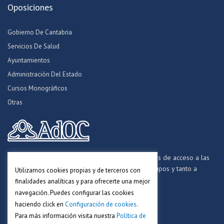
Oposiciones
Gobierno De Cantabria
Servicios De Salud
Ayuntamientos
Administración Del Estado
Cursos Monográficos
Otras
Formamos opositores para los procesos selectivos de acceso a las
distintas Administraciones Públicas, a todos los grupos y tanto a
Utilizamos cookies propias y de terceros con
personal funcionario, laboral y estatutario.
finalidades analíticas y para ofrecerte una mejor
navegación. Puedes configurar las cookies
haciendo click en
Configuración de cookies
.
Para más información visita nuestra
Política de