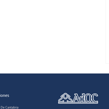
iones
 De Cantabria