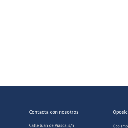
Contacta con nosotros
Oposic
Calle Juan de Piasca, s/n
Gobierno