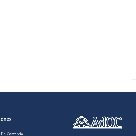
iones
 De Cantabria