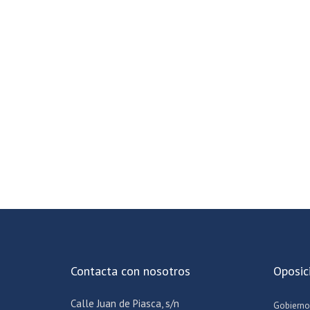
Contacta con nosotros
Oposic
Calle Juan de Piasca, s/n
Gobierno