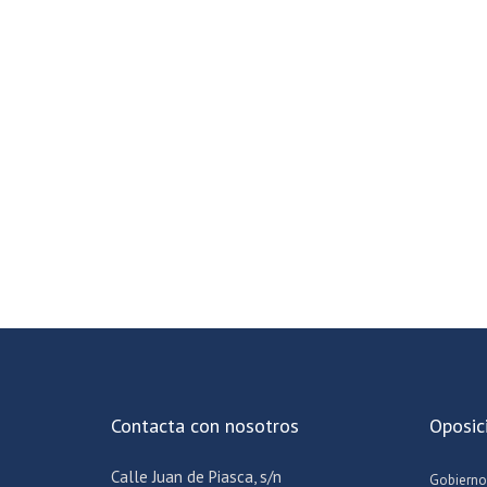
Contacta con nosotros
Oposic
Calle Juan de Piasca, s/n
Gobierno