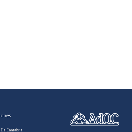
iones
 De Cantabria