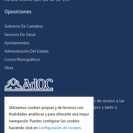
Oposiciones
Gobierno De Cantabria
Servicios De Salud
Ayuntamientos
Administración Del Estado
Cursos Monográficos
Otras
Formamos opositores para los procesos selectivos de acceso a las
distintas Administraciones Públicas, a todos los grupos y tanto a
Utilizamos cookies propias y de terceros con
personal funcionario, laboral y estatutario.
finalidades analíticas y para ofrecerte una mejor
navegación. Puedes configurar las cookies
haciendo click en
Configuración de cookies
.