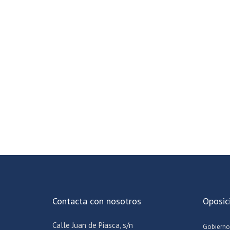
Contacta con nosotros
Oposic
Calle Juan de Piasca, s/n
Gobierno