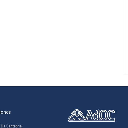
iones
 De Cantabria