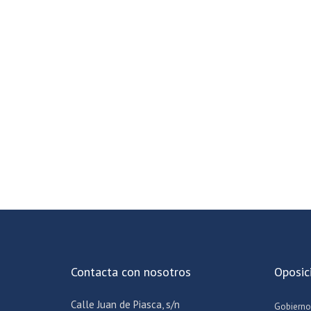
Contacta con nosotros
Oposic
Calle Juan de Piasca, s/n
Gobierno