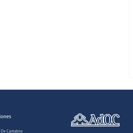
iones
 De Cantabria