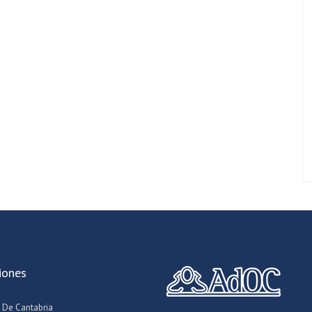
iones
 De Cantabria