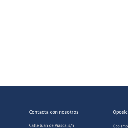
Contacta con nosotros
Oposic
Calle Juan de Piasca, s/n
Gobierno