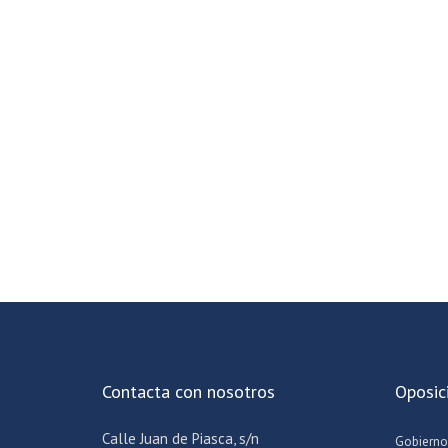
Contacta con nosotros
Oposic
Calle Juan de Piasca, s/n
Gobierno