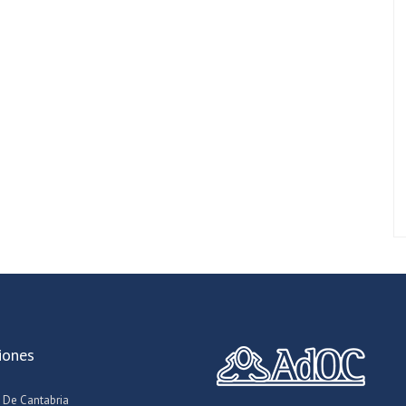
iones
 De Cantabria