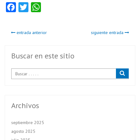
Fa
T
W
ce
w
ha
b
itt
ts
entrada anterior
siguiente entrada
o
er
A
o
p
k
p
Buscar en este sitio
Archivos
septiembre 2025
agosto 2025