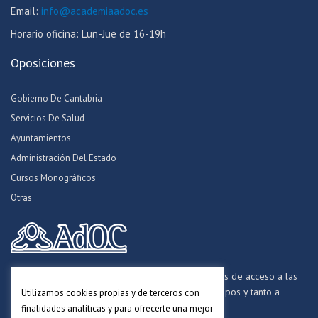
Email:
info@academiaadoc.es
Horario oficina: Lun-Jue de 16-19h
Oposiciones
Gobierno De Cantabria
Servicios De Salud
Ayuntamientos
Administración Del Estado
Cursos Monográficos
Otras
Formamos opositores para los procesos selectivos de acceso a las
distintas Administraciones Públicas, a todos los grupos y tanto a
Utilizamos cookies propias y de terceros con
personal funcionario, laboral y estatutario.
finalidades analíticas y para ofrecerte una mejor