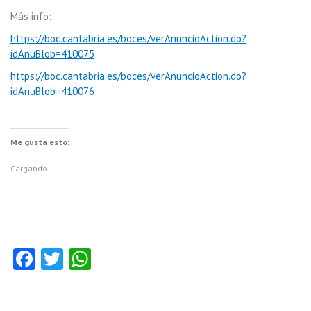
Más info:
https://boc.cantabria.es/boces/verAnuncioAction.do?
idAnuBlob=410075
https://boc.cantabria.es/boces/verAnuncioAction.do?
idAnuBlob=410076
Me gusta esto:
Cargando...
Fa
T
W
ce
w
ha
b
itt
ts