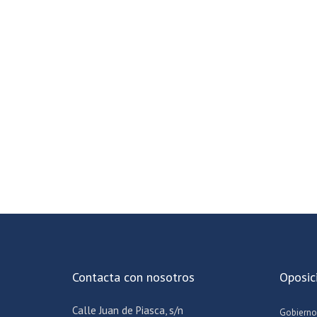
Contacta con nosotros
Oposic
Calle Juan de Piasca, s/n
Gobierno