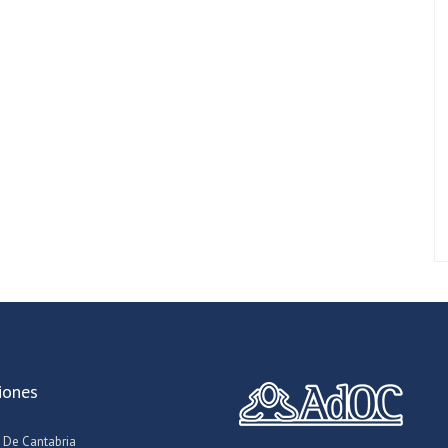
iones
 De Cantabria