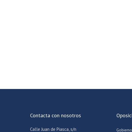
Contacta con nosotros
Oposic
Calle Juan de Piasca, s/n
Gobierno