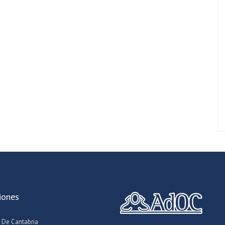
iones
 De Cantabria