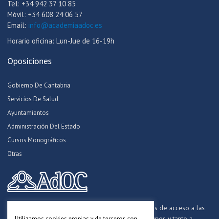
Tel: +34 942 37 10 85
Móvil: +34 608 24 06 57
Email:
info@academiaadoc.es
Horario oficina: Lun-Jue de 16-19h
Oposiciones
Gobierno De Cantabria
Servicios De Salud
Ayuntamientos
Administración Del Estado
Cursos Monográficos
Otras
Formamos opositores para los procesos selectivos de acceso a las
distintas Administraciones Públicas, a todos los grupos y tanto a
Utilizamos cookies propias y de terceros con