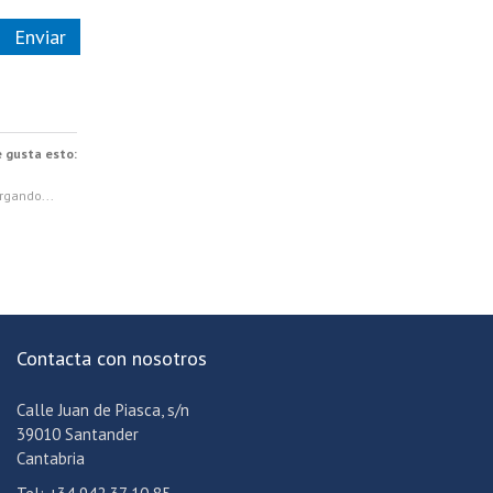
 gusta esto:
rgando...
Contacta con nosotros
Calle Juan de Piasca, s/n
39010 Santander
Cantabria