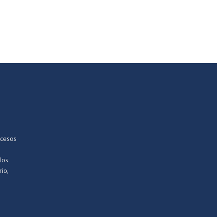
ocesos
los
io,