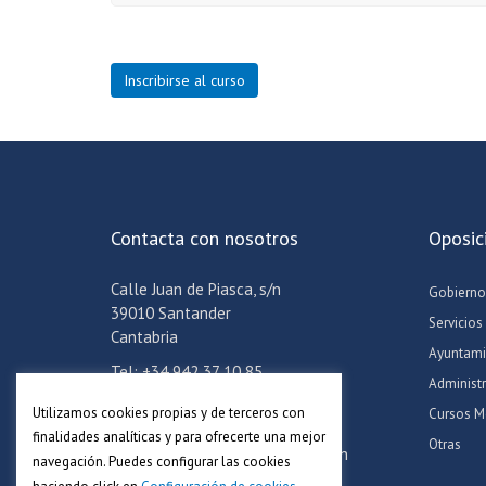
Inscribirse al curso
Contacta con nosotros
Oposic
Calle Juan de Piasca, s/n
Gobierno
39010 Santander
Servicios
Cantabria
Ayuntami
Tel: +34 942 37 10 85
Administ
Móvil: +34 608 24 06 57
Utilizamos cookies propias y de terceros con
Cursos M
Email:
info@academiaadoc.es
finalidades analíticas y para ofrecerte una mejor
Otras
Horario oficina: Lun-Jue de 16-19h
navegación. Puedes configurar las cookies