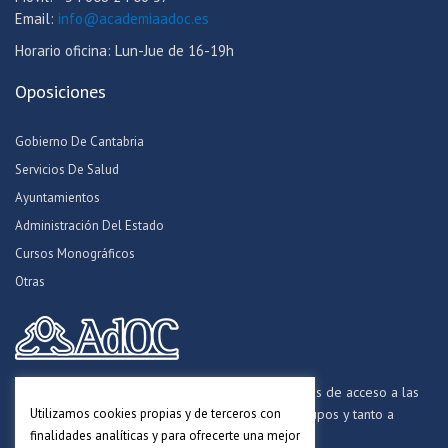
Email:
info@academiaadoc.es
Horario oficina: Lun-Jue de 16-19h
Oposiciones
Gobierno De Cantabria
Servicios De Salud
Ayuntamientos
Administración Del Estado
Cursos Monográficos
Otras
Formamos opositores para los procesos selectivos de acceso a las
Utilizamos cookies propias y de terceros con
distintas Administraciones Públicas, a todos los grupos y tanto a
personal funcionario, laboral y estatutario.
finalidades analíticas y para ofrecerte una mejor